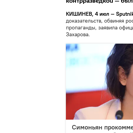
контрразведкой — был
КИШИНЕВ, 4 июл — Sputni
доказательств, обвиняя р
пропаганды, заявила офи
Захарова.
Симоньян прокомме