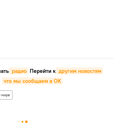
ать
 радио
Перейти к
 другим новостям
,
что мы сообщаем в OK
В мире