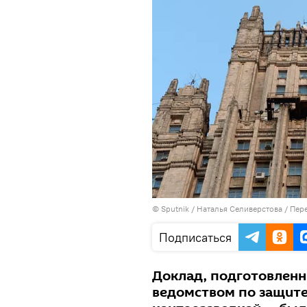
© Sputnik / Наталья Селиверстова
/
Пере
Подписаться
Доклад, подготовлен
ведомством по защите