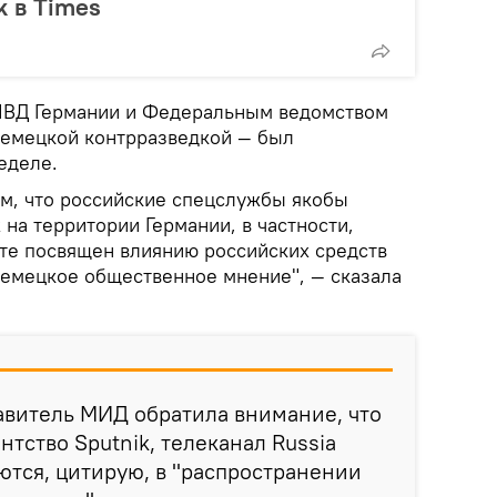
k в Times
МВД Германии и Федеральным ведомством
немецкой контрразведкой — был
еделе.
м, что российские спецслужбы якобы
на территории Германии, в частности,
те посвящен влиянию российских средств
емецкое общественное мнение", — сказала
витель МИД обратила внимание, что
тство Sputnik, телеканал Russia
ются, цитирую, в "распространении