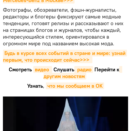
Mercedes-Benz в Москве>>>
Фотографы, обозреватели, фэшн-журналисты,
редакторы и блогеры фиксируют самые модные
тенденции, готовят релизы и рассказывают о них
на страницах блогов и журналов, чтобы каждый,
интересующийся стилем, ориентировался в
огромном мире под названием высокая мода.
Будь в курсе всех событий в стране и мире: узнай 
первым, что происходит сейчаc>>>
Смотреть
видео 
Cлушать
 радио
Перейти к
другим новостям
Узнать
,
что мы сообщаем в OK