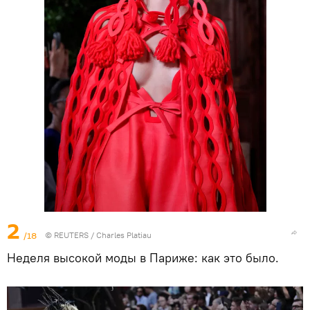
2
/18
©
REUTERS
/ Charles Platiau
Неделя высокой моды в Париже: как это было.