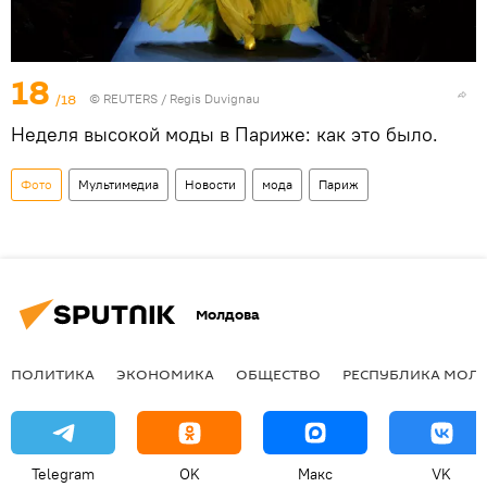
18
/18
©
REUTERS
/ Regis Duvignau
Неделя высокой моды в Париже: как это было.
Фото
Мультимедиа
Новости
мода
Париж
Молдова
ПОЛИТИКА
ЭКОНОМИКА
ОБЩЕСТВО
РЕСПУБЛИКА МОЛ
Telegram
OK
Макс
VK