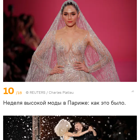
10
/18
©
REUTERS
/ Charles Platiau
Неделя высокой моды в Париже: как это было.