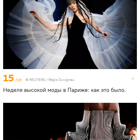
15
/18
©
REUTERS
/ Regis Duvignau
Неделя высокой моды в Париже: как это было.