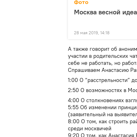
Фото
Москва весной идеа
28 мая 2019, 14:18
А также говорит об анони
участии в родительских ча
себе не работать, но работ
Спрашиваем Анастасию Рако
1:00 О “расстрельности” 
2:50 О возможностях в Мо
4:00 О столкновениях взг
5:55 Об изменении принци
(заявительный на выявител
8:00 О том, как строить р
среди москвичей
9:20 О том, как Анастасия