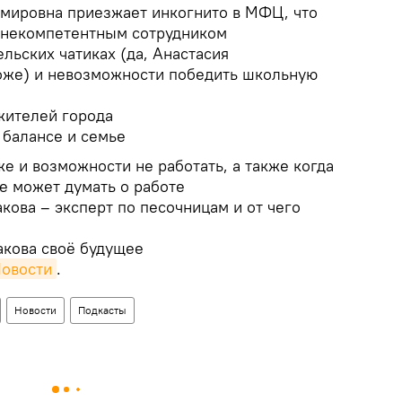
имировна приезжает инкогнито в МФЦ, что
с некомпетентным сотрудником
ельских чатиках (да, Анастасия
оже) и невозможности победить школьную
жителей города
 балансе и семье
е и возможности не работать, а также когда
е может думать о работе
кова – эксперт по песочницам и от чего
акова своё будущее
Новости
.
Новости
Подкасты