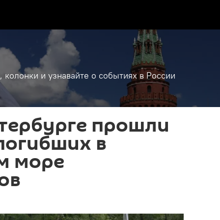
, колонки и узнавайте о событиях в России
етербурге прошли
погибших в
м море
ов