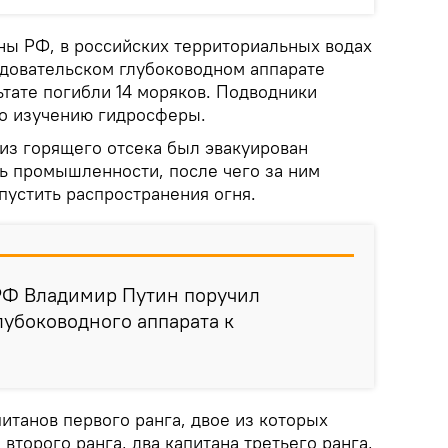
ы РФ, в российских территориальных водах
едовательском глубоководном аппарате
ьтате погибли 14 моряков. Подводники
о изучению гидросферы.
из горящего отсека был эвакуирован
ь промышленности, после чего за ним
пустить распространения огня.
 РФ Владимир Путин поручил
лубоководного аппарата к
итанов первого ранга, двое из которых
 второго ранга, два капитана третьего ранга,