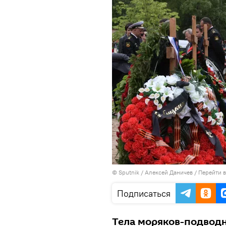
© Sputnik / Алексей Даничев
/
Перейти 
Подписаться
Тела моряков-подводн