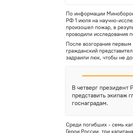
По информации Миноборон
РФ 1 июля на научно-иссл
произошел пожар, в резул
проводили исследования п
После возгорания первым 
гражданский представител
задраили люк, чтобы не до
В четверг президент
представить экипаж г
госнаградам.
Среди погибших - семь кап
Герои России, три капитана