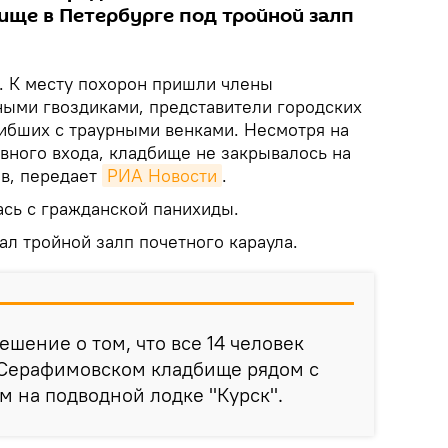
ще в Петербурге под тройной залп
. К месту похорон пришли члены
ыми гвоздиками, представители городских
гибших с траурными венками. Несмотря на
вного входа, кладбище не закрывалось на
в, передает
РИА Новости
.
ась с гражданской панихиды.
л тройной залп почетного караула.
шение о том, что все 14 человек
 Серафимовском кладбище рядом с
 на подводной лодке "Курск".