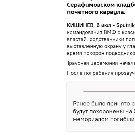
Серафимовском кладби
почетного караула.
КИШИНЕВ, 6 июл - Sputnik
командования ВМФ с красн
властей, родственники по
выставленную охрану у гла
время похорон подводнико
Траурная церемония начал
После погребения прозвуча
Ранее было принято ре
будут похоронены на
мемориалом погибшим