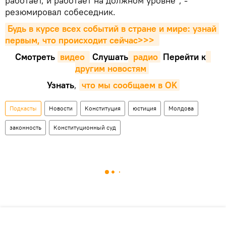
работает, и работает на должном уровне", -
резюмировал собеседник.
Будь в курсе всех событий в стране и мире: узнай 
первым, что происходит сейчаc>>>
Смотреть
видео 
Cлушать
 радио
Перейти к
другим новостям
Узнать
,
что мы сообщаем в OK
Подкасты
Новости
Конституция
юстиция
Молдова
законность
Конституционный суд