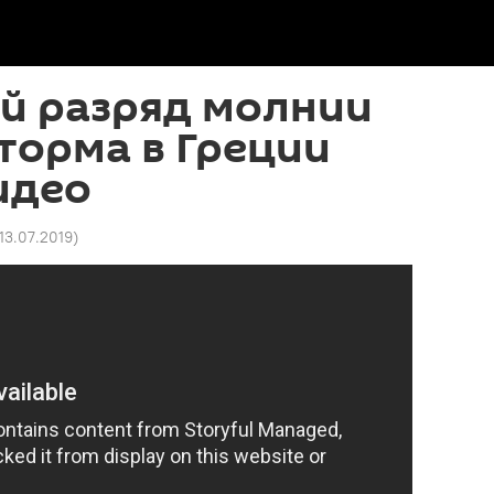
 разряд молнии
торма в Греции
идео
 13.07.2019
)