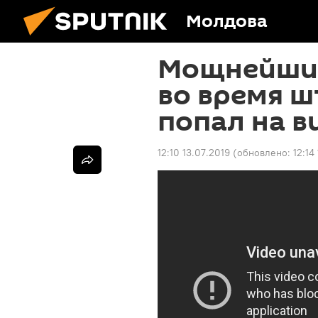
Молдова
Мощнейший
во время ш
попал на в
12:10 13.07.2019
(обновлено:
12:14