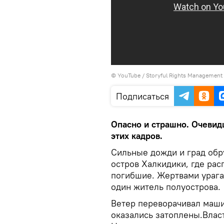
©
YouTube / Storyful Rights Management
Подписаться
Опасно и страшно. Очевид
этих кадров.
Сильные дожди и град обр
остров Халкидики, где рас
погибшие. Жертвами урага
один житель полуострова.
Ветер переворачивал маш
оказались затоплены.Влас