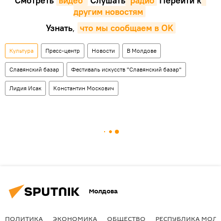
Смотреть
видео 
Cлушать
 радио
Перейти к
другим новостям
Узнать
,
что мы сообщаем в OK
Культура
Пресс-центр
Новости
В Молдове
Славянский базар
Фестиваль искусств "Славянский базар"
Лидия Исак
Константин Москович
Молдова
ПОЛИТИКА
ЭКОНОМИКА
ОБЩЕСТВО
РЕСПУБЛИКА МОЛ