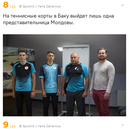
8
/14
© Sputnik / Yana Zaharova
На теннисные корты в Баку выйдет лишь одна
представительница Молдовы.
9
/14
© Sputnik / Yana Zaharova