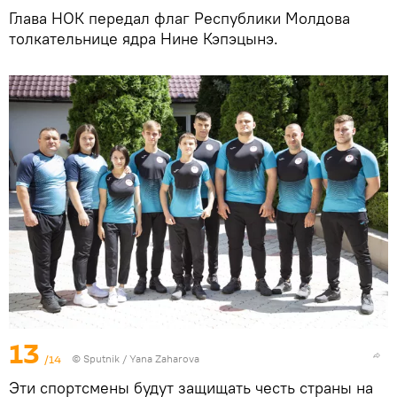
Глава НОК передал флаг Республики Молдова
толкательнице ядра Нине Кэпэцынэ.
13
/14
© Sputnik / Yana Zaharova
Эти спортсмены будут защищать честь страны на