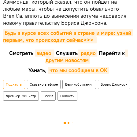
Хэммонда, который сказал, что он пойдет на
любые меры, чтобы не допустить обвального
Brexit’а, вплоть до вынесения вотума недоверия
новому правительству Бориса Джонсона.
Будь в курсе всех событий в стране и мире: узнай 
первым, что происходит сейчаc>>>
Смотреть
видео 
Cлушать
 радио
Перейти к
другим новостям
Узнать
,
что мы сообщаем в OK
Подкасты
Сказано в эфире
Великобритания
Борис Джонсон
премьер-министр
Brexit
Новости