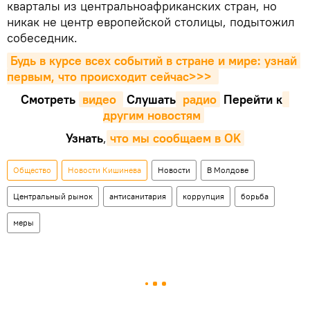
кварталы из центральноафриканских стран, но
никак не центр европейской столицы, подытожил
собеседник.
Будь в курсе всех событий в стране и мире: узнай 
первым, что происходит сейчаc>>>
Смотреть
видео 
Cлушать
 радио
Перейти к
другим новостям
Узнать
,
что мы сообщаем в OK
Общество
Новости Кишинева
Новости
В Молдове
Центральный рынок
антисанитария
коррупция
борьба
меры