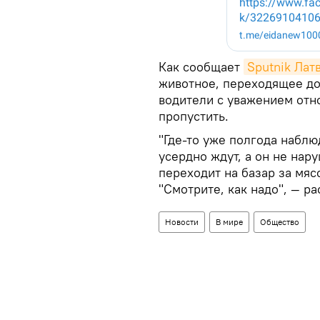
Как сообщает
Sputnik Лат
животное, переходящее дор
водители с уважением отно
пропустить.
"Где-то уже полгода набл
усердно ждут, а он не нар
переходит на базар за мяс
"Смотрите, как надо", — ра
Новости
В мире
Общество