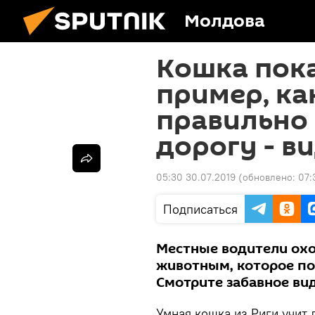
Молдова
Кошка пок
пример, ка
правильно
дорогу - в
05:30 30.07.2019
(обновлено:
07:
Подписаться
Местные водители охо
животным, которое п
Смотрите забавное вид
Умная кошка из Риги учит 