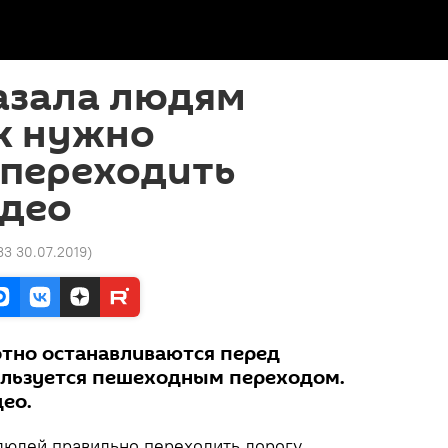
азала людям
к нужно
 переходить
идео
33 30.07.2019
)
тно останавливаются перед
ользуется пешеходным переходом.
ео.
людей правильно переходить дорогу.