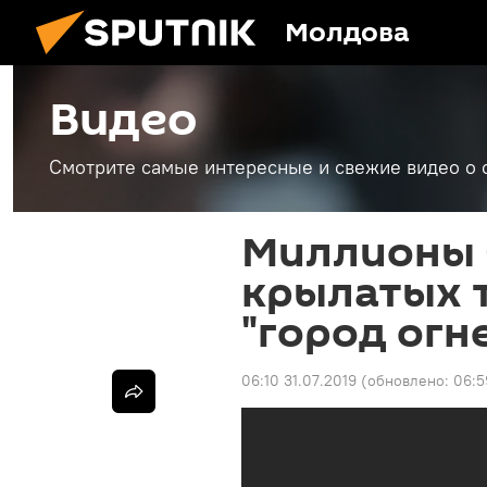
Молдова
Видео
Смотрите самые интересные и свежие видео о 
Миллионы 
крылатых т
"город огне
06:10 31.07.2019
(обновлено:
06:5