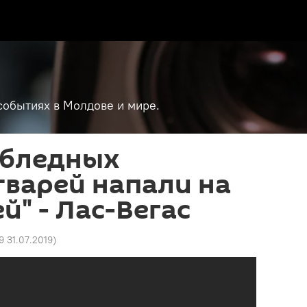
событиях в Молдове и мире.
бледных
варей напали на
й" - Лас-Вегас
9 31.07.2019
)