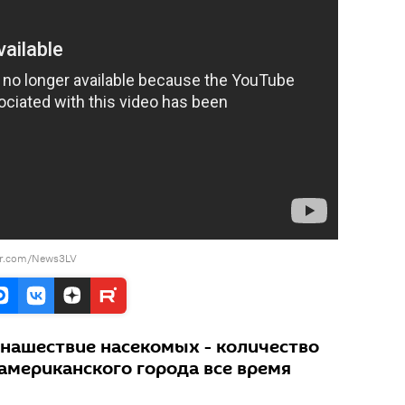
tter.com/News3LV
 нашествие насекомых - количество
американского города все время