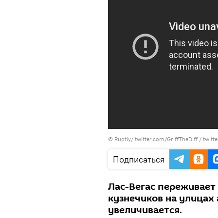
© Ruptly/ twitter.com/GriffTheDiff / twi
Подписаться
Лас-Вегас переживает
кузнечиков на улицах 
увеличивается.