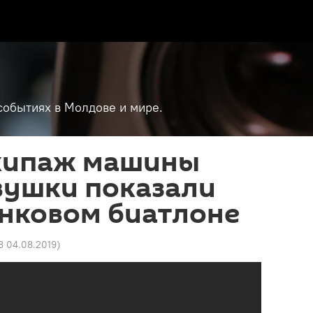
событиях в Молдове и мире.
кипаж машины
вушки показали
анковом биатлоне
3 04.08.2019
)