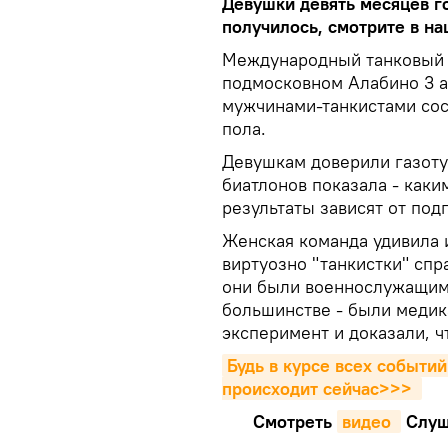
Девушки девять месяцев го
получилось, смотрите в на
Международный танковый б
подмосковном Алабино 3 ав
мужчинами-танкистами сос
пола.
Девушкам доверили газоту
биатлонов показала - как
результаты зависят от под
Женская команда удивила и
виртуозно "танкистки" спр
они были военнослужащими
большинстве - были медик
эксперимент и доказали, 
Будь в курсе всех событий
происходит сейчаc>>>
Смотреть
видео 
Cлуш