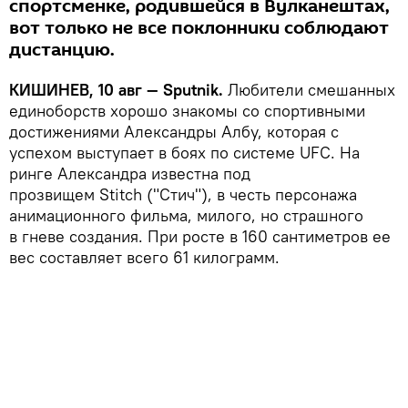
спортсменке, родившейся в Вулканештах,
вот только не все поклонники соблюдают
дистанцию.
КИШИНЕВ, 10 авг — Sputnik.
Любители смешанных
единоборств хорошо знакомы со спортивными
достижениями Александры Албу, которая с
успехом выступает в боях по системе UFC.
На
ринге Александра известна под
прозвищем
Stitch
(
"Стич"), в честь персонажа
анимационного фильма, милого, но страшного
в гневе создания. П
ри росте в 160 сантиметров ее
вес составляет всего 61 к
илограмм
.