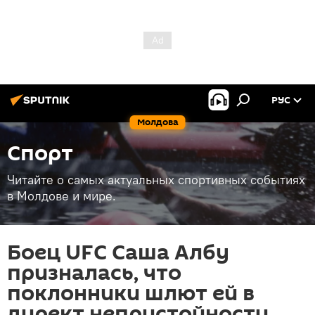
РУС
Молдова
Спорт
Читайте о самых актуальных спортивных событиях
в Молдове и мире.
Боец UFC Саша Албу
призналась, что
поклонники шлют ей в
директ непристойности