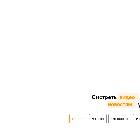
Смотреть
видео 
новостям  
у
Россия
В мире
Общество
Н