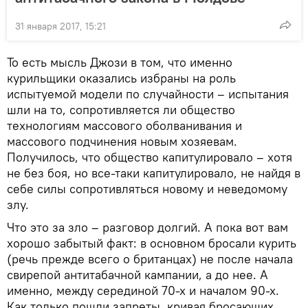
31 января 2017, 15:21
То есть мысль Джози в том, что именно
курильщики оказались избраны на роль
испытуемой модели по случайности – испытания
шли на то, сопротивляется ли общество
технологиям массового оболванивания и
массового подчинения новым хозяевам.
Получилось, что общество капитулировало – хотя
не без боя, но все-таки капитулировало, не найдя в
себе силы сопротивляться новому и неведомому
злу.
Что это за зло – разговор долгий. А пока вот вам
хорошо забытый факт: в основном бросали курить
(речь прежде всего о британцах) не после начала
свирепой антитабачной кампании, а до нее. А
именно, между серединой 70-х и началом 90-х.
Как только пошли запреты, кривая бросающих