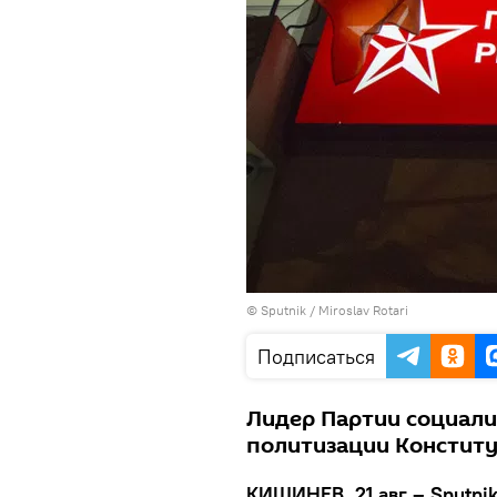
© Sputnik / Miroslav Rotari
Подписаться
Лидер Партии социалис
политизации Конститу
КИШИНЕВ, 21 авг – Sputni