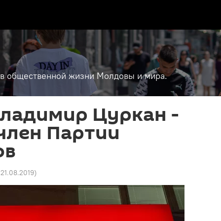
т в общественной жизни Молдовы и мира.
Владимир Цуркан -
член Партии
ов
 21.08.2019
)