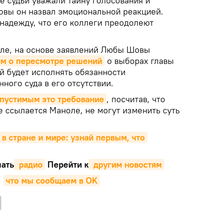
се судьи уважали тайну голосования и
овы он назвал эмоциональной реакцией.
надежду, что его коллеги преодолеют
ле, на основе заявлений Любы Шовы
ом о пересмотре решений
о выборах главы
й будет исполнять обязанности
ного суда в его отсутствии.
опустимым это требование
, посчитав, что
е ссылается Маноле, не могут изменить суть
 в стране и мире: узнай первым, что 
ать
 радио
Перейти к
 другим новостям
,
что мы сообщаем в OK