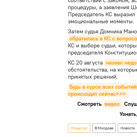
соответствии с законом, в
процедуры, а заявления Ш
Председатель КС выразил 
эмоциональные моменты.
Затем судья Домника Мано
обратилась в КС с вопрос
КС и выборе судьи, которы
председателя Конституцион
КС 20 августа
назвал нед
обстоятельства, на которы
принятых решений.
Будь в курсе всех событий
происходит сейчаc>>>
Смотреть
видео 
Cлуш
Узнать
Общество
В Молдове
Новости