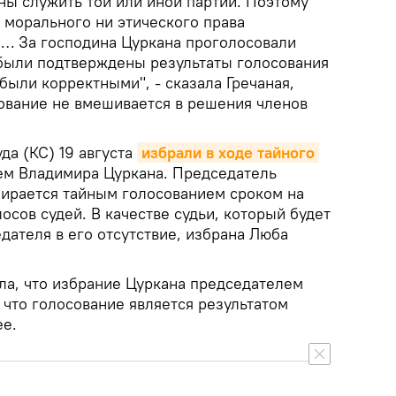
ны служить той или иной партии. Поэтому
 морального ни этического права
… За господина Цуркана проголосовали
 были подтверждены результаты голосования
 были корректными", - сказала Гречаная,
ование не вмешивается в решения членов
да (КС) 19 августа
избрали в ходе тайного 
м Владимира Цуркана. Председатель
бирается тайным голосованием сроком на
осов судей. В качестве судьи, который будет
дателя в его отсутствие, избрана Люба
ла, что избрание Цуркана председателем
 что голосование является результатом
ее.