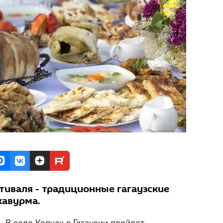
тиваля - традиционные гагаузские
кавурма.
.
В селе Копчак в Гагаузии пройдет