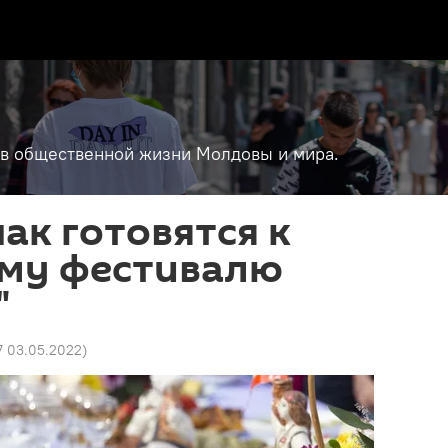
т в общественной жизни Молдовы и мира.
чак готовятся к
му фестивалю
"
7 03.05.2022
)