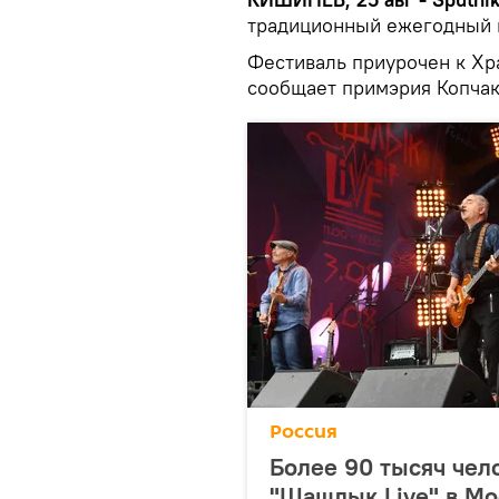
традиционный ежегодный к
Фестиваль приурочен к Хра
сообщает примэрия Копчак
Россия
Более 90 тысяч чел
"Шашлык Live" в Мо