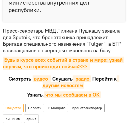
министерства внутренних дел
республики.
Пресс-секретарь МВД Лилиана Пушкашу заявила
для Sputnik, что бронетехника принадлежит
Бригаде специального назначения "Fulger", а БТР
возвращались с очередных маневров на базу.
Будь в курсе всех событий в стране и мире: узнай 
первым, что происходит сейчаc>>>
Смотреть
видео 
Cлушать
 радио
Перейти к
другим новостям
Узнать
,
что мы сообщаем в OK
Общество
Новости
В Молдове
бронетранспортер
Кишинев
армия