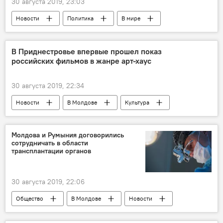
30 августа 2019, 23:03
Новости
Политика
В мире
Общество
В Приднестровье впервые прошел показ
российских фильмов в жанре арт-хаус
30 августа 2019, 22:34
Новости
В Молдове
Культура
Приднестровье
авторское кино
короткометражное кино
фильм
Молдова и Румыния договорились
сотрудничать в области
трансплантации органов
30 августа 2019, 22:06
Общество
В Молдове
Новости
трансплантация