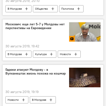
30 августа 2019, 20:10
В Молдове
Общество
Политика
Новости
Москович: еще лет 5-7 у Молдовы нет
перспективы на Евровидении
30 августа 2019, 19:42
В Молдове
Культура
Новости
Видео из пресс-центра
Константин Москович
Евровидение
Гадюки атакуют Молдову - в
Вулканештах жизнь похожа на кошмар
Фестиваль искусств "Славянский базар"
Пресс-центр
30 августа 2019, 19:19
Новости
В Молдове