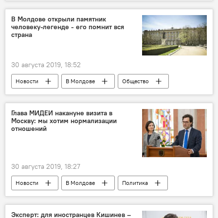
Происшествия
Вулканешты
змеи
нашествие
опасность
укус
В Молдове открыли памятник
человеку-легенде - его помнит вся
страна
30 августа 2019, 18:52
Новости
В Молдове
Общество
памятник
Михай Волонтир
Бельцы
открытие
память
Глава МИДЕИ накануне визита в
Москву: мы хотим нормализации
кино
отношений
30 августа 2019, 18:27
Новости
В Молдове
Политика
МИДЕИ
Нику Попеску
дипломатия
молдо-российские отношения
Эксперт: для иностранцев Кишинев –