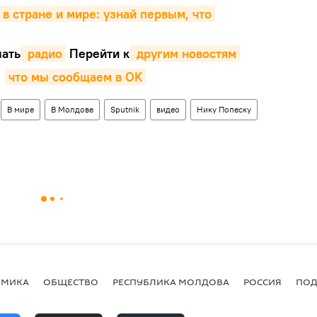
 в стране и мире: узнай первым, что 
ать
 радио
Перейти к
 другим новостям
,
что мы сообщаем в OK
В мире
В Молдове
Sputnik
видео
Нику Попеску
ОМИКА
ОБЩЕСТВО
РЕСПУБЛИКА МОЛДОВА
РОССИЯ
ПОД