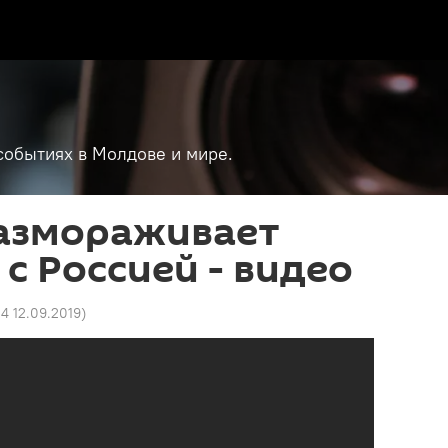
событиях в Молдове и мире.
азмораживает
с Россией - видео
4 12.09.2019
)