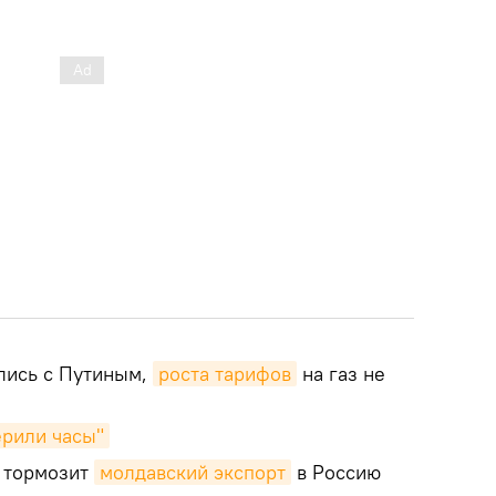
лись с Путиным,
роста тарифов
на газ не
ерили часы"
о тормозит
молдавский экспорт
в Россию