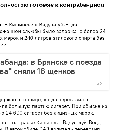
олностью готовые к контрабандной
k.
В Кишиневе и Вадул-луй-Водэ
моженной службы было задержано более 24
х марок и 240 литров этилового спирта без
ии.
абанда: в Брянске с поезда
а" сняли 16 щенков
ержан в столице, когда перевозил в
иля большую партию сигарет. При обыске из
о 24 600 сигарет без акцизных марок.
шло на трассе Кишинев - Вадул-луй-Водэ,
ы. В автомобиле ВАЗ водитель перевозил