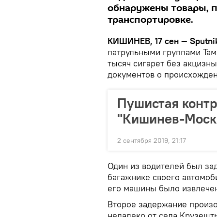
обнаружены товары, п
транспортировке.
КИШИНЕВ, 17 сен — Sputni
патрульными группами Та
тысяч сигарет без акцизны
документов о происхожден
Пушистая контр
"Кишинев-Москв
2 сентября 2019, 21:17
Один из водителей был зад
багажнике своего автомоб
его машины было извлечен
Второе задержание произо
недалеко от села Крузешт