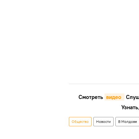
Смотреть
видео 
Cлуш
Узнать
Общество
Новости
В Молдове