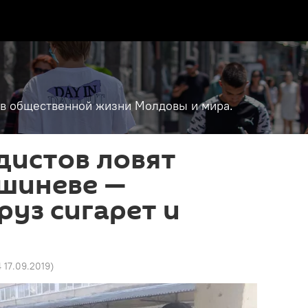
т в общественной жизни Молдовы и мира.
дистов ловят
ишиневе —
руз сигарет и
4 17.09.2019
)