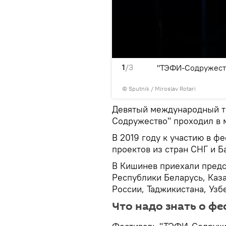
1
/3
в и церемония закрытия
"ТЭФИ-Содружеств
© Sputnik / Miroslav Rotari
Девятый международный т
Содружество" проходил в м
В 2019 году к участию в ф
проектов из стран СНГ и Б
В Кишинев приехали предс
Республики Беларусь, Каза
России, Таджикистана, Узб
Что надо знать о фе