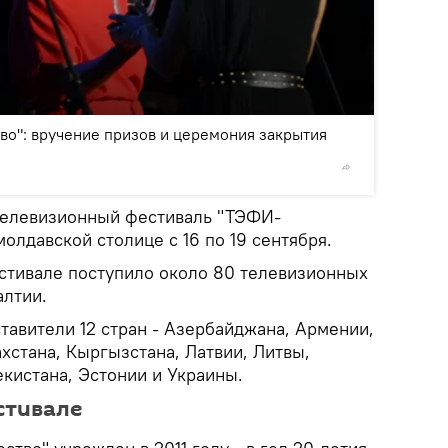
2
/3
о": вручение призов и церемония закрытия
© Sputnik
елевизионный фестиваль "ТЭФИ-
олдавской столице с 16 по 19 сентября.
естивале поступило около 80 телевизионных
алтии.
тавители 12 стран - Азербайджана, Армении,
хстана, Кыргызстана, Латвии, Литвы,
екистана, Эстонии и Украины.
стивале