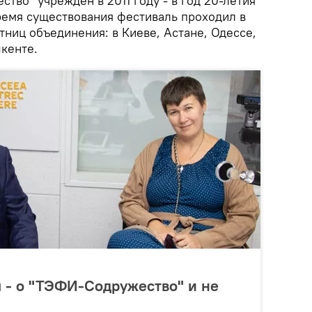
во" учрежден в 2011 году - в год 20-летия
время существования фестиваль проходил в
тниц объединения: в Киеве, Астане, Одессе,
шкенте.
 - о "ТЭФИ-Содружество" и не