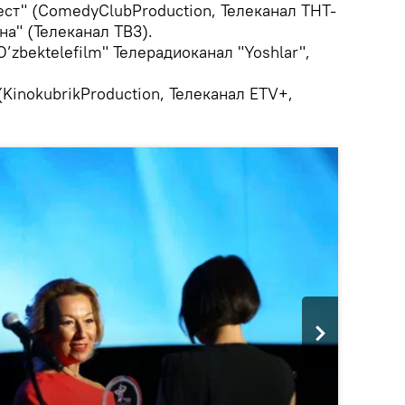
ст" (ComedyClubProduction, Телеканал ТНТ-
а" (Телеканал ТВ3).
’zbektelefilm" Телерадиоканал "Yoshlar",
inokubrikProduction, Телеканал ETV+,