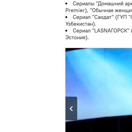
Сериалы "Домашний аре
Premier), "Обычная женщин
Сериал "Саодат" (ГУП "O
Узбекистан).
Сериал "LASNAГОРСК" (K
Эстония).