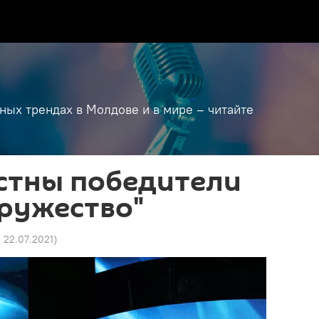
дных трендах в Молдове и в мире – читайте
стны победители
ружество"
0 22.07.2021
)