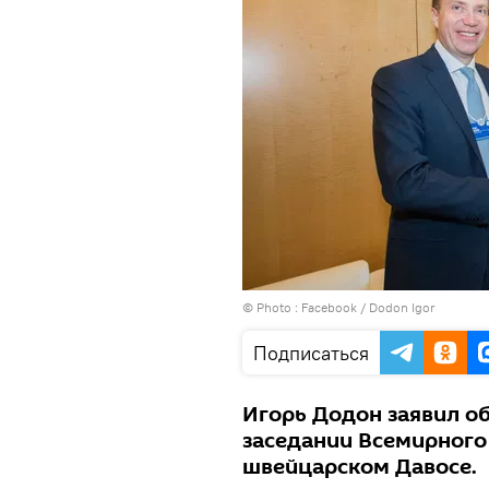
© Photo :
Facebook / Dodon Igor
Подписаться
Игорь Додон заявил о
заседании Всемирного
швейцарском Давосе.