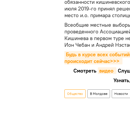
обязанности кишиневского
июля 2019-го принял реш
место и.о. примара столиц
Всеобщие местные выборы 
проведенного Ассоциацией
Кишинева в первом туре не
Ион Чебан и Андрей Нэста
Будь в курсе всех событий
происходит сейчаc>>>
Смотреть
видео 
Cлуш
Узнать
Общество
В Молдове
Новости