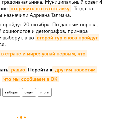
 градоначальника. Муниципальный совет 4
ение
отправить его в отставку
. Тогда на
ы назначили Адриана Талмача.
пройдут 20 октября. По данным опроса,
 социологов и демографов, примара
 выберут, а во
второй тур снова пройдут
се.
 в стране и мире: узнай первым, что 
ать
 радио
Перейти к
 другим новостям
,
что мы сообщаем в OK
выборы
судья
итоги