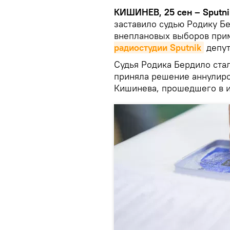
КИШИНЕВ, 25 сен – Sputni
заставило судью Родику Б
внеплановых выборов прим
радиостудии Sputnik
депут
Судья Родика Бердило стал
приняла решение аннулиро
Кишинева, прошедшего в и