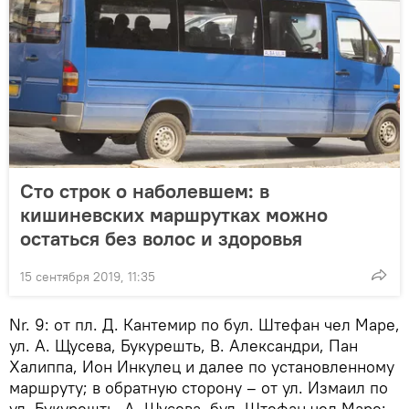
Сто строк о наболевшем: в
кишиневских маршрутках можно
остаться без волос и здоровья
15 сентября 2019, 11:35
Nr. 9: от пл. Д. Кантемир по бул. Штефан чел Маре,
ул. А. Щусева, Букурешть, В. Александри, Пан
Халиппа, Ион Инкулец и далее по установленному
маршруту; в обратную сторону – от ул. Измаил по
ул. Букурешть, А. Щусева, бул. Штефан чел Маре;