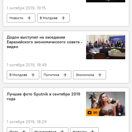
1 октября 2019, 19:15
Новости
В Молдове
Происшествия
Приднестровье
нетрезвый
нетрезвый водитель
Додон выступил на заседании
Евразийского экономического совета -
вождение в нетрезвом виде
видео
вождение автомобиля в нетрезвом виде
пьянство за рулем
нарушитель
1 октября 2019, 18:49
В Молдове
Политика
Экономика
Новости
Молдова и ЕАЭС
Лучшие фото Sputnik в сентябре 2019
года
30
1 октября 2019, 18:29
Фото
Мультимедиа
Новости