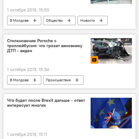
1 октября 2019, 15:50
В Молдове
Общество
Новости
Столкновение Porsche с
троллейбусом: что грозит виновнику
ДТП - видео
1 октября 2019, 15:34
В Молдове
Происшествия
Мультимедиа
Новости
Видео
дтп
автобус
Что будет после Brexit дальше - ответ
интересует многих
1 октября 2019, 15:11