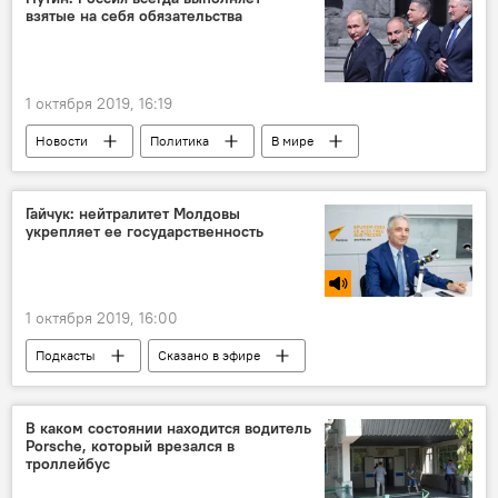
взятые на себя обязательства
1 октября 2019, 16:19
Новости
Политика
В мире
Гайчук: нейтралитет Молдовы
укрепляет ее государственность
1 октября 2019, 16:00
Подкасты
Сказано в эфире
В Молдове
Интервью
Общество
Политика
В каком состоянии находится водитель
Porsche, который врезался в
троллейбус