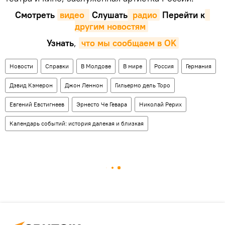
Смотреть
видео 
Cлушать
 радио
Перейти к
другим новостям
Узнать
,
что мы сообщаем в OK
Новости
Справки
В Молдове
В мире
Россия
Германия
Дэвид Кэмерон
Джон Леннон
Гильермо дель Торо
Евгений Евстигнеев
Эрнесто Че Гевара
Николай Рерих
Календарь событий: история далекая и близкая