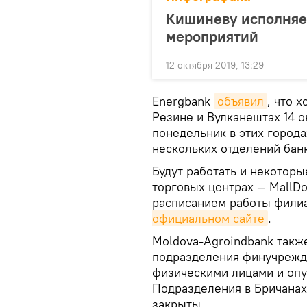
Кишиневу исполняет
мероприятий
12 октября 2019, 13:29
Energbank
объявил
, что 
Резине и Вулканештах 14 о
понедельник в этих город
нескольких отделений банк
Будут работать и некоторы
торговых центрах — MallDov
расписанием работы фили
официальном сайте
.
Moldova-Agroindbank так
подразделения финучрежде
физическими лицами и опу
Подразделения в Бричанах,
закрыты.