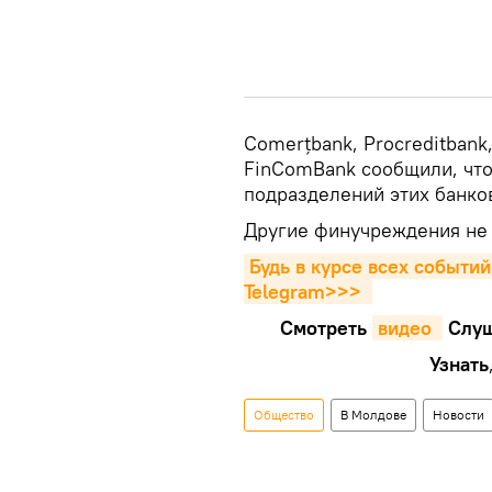
Comerțbank, Procreditbank
FinComBank сообщили, что 
подразделений этих банко
Другие финучреждения не 
Будь в курсе всех событий
Telegram>>>
Смотреть
видео 
Cлуш
Узнать
Общество
В Молдове
Новости