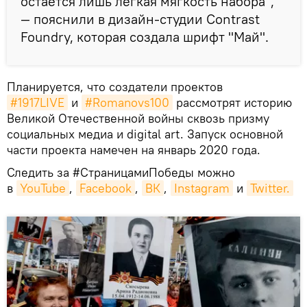
остаётся лишь лёгкая мягкость набора",
— пояснили в дизайн-студии Contrast
Foundry, которая создала шрифт "Май".
Планируется, что создатели проектов
#1917LIVE
и
#Romanovs100
рассмотрят историю
Великой Отечественной войны сквозь призму
социальных медиа и digital art. Запуск основной
части проекта намечен на январь 2020 года.
Следить за #СтраницамиПобеды можно
в
YouTube
,
Facebook
,
ВК
,
Instagram
и
Twitter.