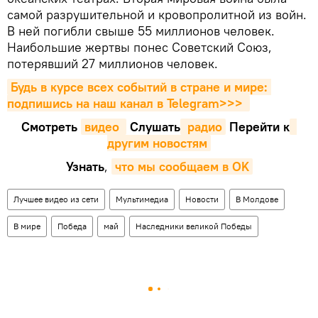
самой разрушительной и кровопролитной из войн.
В ней погибли свыше 55 миллионов человек.
Наибольшие жертвы понес Советский Союз,
потерявший 27 миллионов человек.
Будь в курсе всех событий в стране и мире: 
подпишись на наш канал в Telegram>>>
Смотреть
видео 
Cлушать
 радио
Перейти к
другим новостям
Узнать
,
что мы сообщаем в OK
Лучшее видео из сети
Мультимедиа
Новости
В Молдове
В мире
Победа
май
Наследники великой Победы