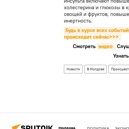
инсульта включают повыше
холестерина и глюкозы в к
овощей и фруктов, повыше
инертность.
Будь в курсе всех событий
происходит сейчаc>>>
Смотреть
видео 
Cлуш
Узнать
Новости
В Молдове
Происшест
Молдова
ПОЛИТИКА
ЭКОН