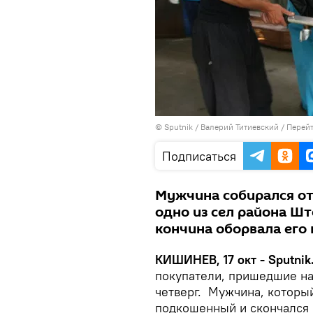
© Sputnik / Валерий Титиевский
/
Перейт
Подписаться
Мужчина собирался от
одно из сел района Шт
кончина оборвала его
КИШИНЕВ, 17 окт - Sputnik
покупатели, пришедшие на
четверг. Мужчина, который
подкошенный и скончался 