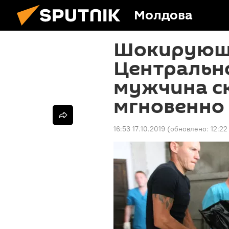
Молдова
Шокирующа
Центральн
мужчина с
мгновенно
16:53 17.10.2019
(обновлено:
12:22