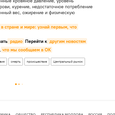
нные кровяное давление, уровень
рови, курение, недостаточное потребление
нный вес, ожирение и физическую
 в стране и мире: узнай первым, что 
ать
 радио
Перейти к
 другим новостям
,
что мы сообщаем в OK
вия
смерть
происшествие
Центральный рынок
ОМИКА
ОБЩЕСТВО
РЕСПУБЛИКА МОЛДОВА
РОССИЯ
ПОД