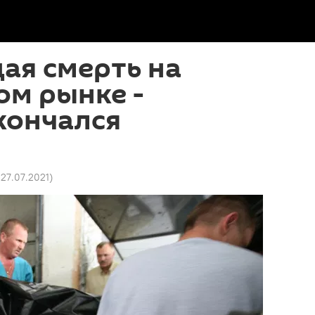
я смерть на
ом рынке -
кончался
 27.07.2021
)