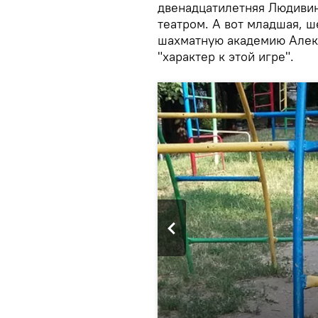
двенадцатилетняя Людивин
театром. А вот младшая, ш
шахматную академию Алек
"характер к этой игре".