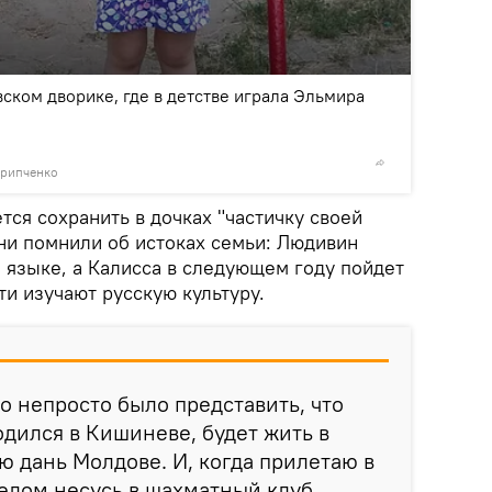
2
/5
ском дворике, где в детстве играла Эльмира
крипченко
© Photo 
ся сохранить в дочках "частичку своей
они помнили об истоках семьи: Людивин
м языке, а Калисса в следующем году пойдет
ти изучают русскую культуру.
 непросто было представить, что
одился в Кишиневе, будет жить в
ю дань Молдове. И, когда прилетаю в
елом несусь в шахматный клуб.