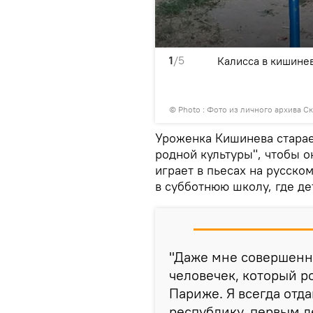
1
/5
тральной труппой школы
Калисса в кишинев
в Италии, пьеса "Снежная
© Photo : Фото из личного архива С
Уроженка Кишинева старает
родной культуры", чтобы 
играет в пьесах на русско
в субботнюю школу, где де
"Даже мне совершенно
человечек, который р
Париже. Я всегда отда
республику, первым д