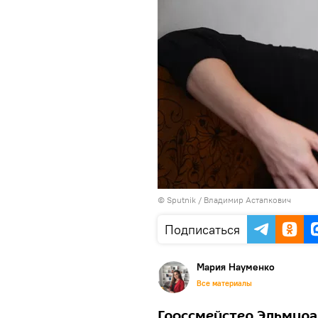
© Sputnik / Владимир Астапкович
Подписаться
Мария Науменко
Все материалы
Гроссмейстер Эльмира