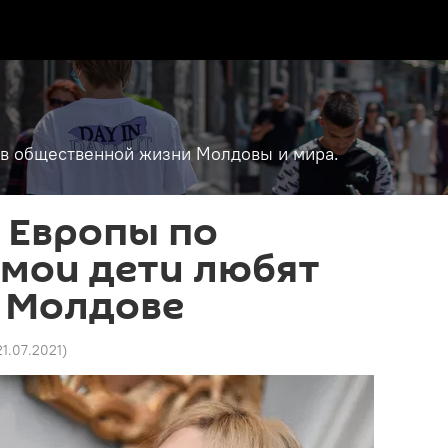
т в общественной жизни Молдовы и мира.
 Европы по
 мои дети любят
в Молдове
21.07.2021
)