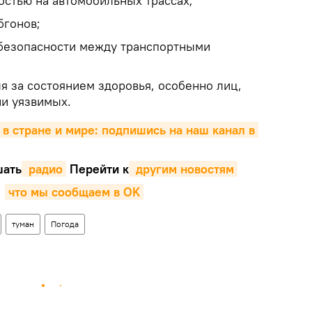
остью на автомобильных трассах;
бгонов;
 безопасности между транспортными
я за состоянием здоровья, особенно лиц,
ии уязвимых.
 в стране и мире: подпишись на наш канал в 
ать
 радио
Перейти к
 другим новостям
,
что мы сообщаем в OK
туман
Погода