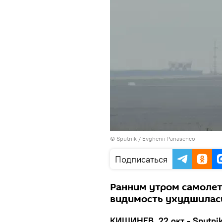
© Sputnik / Evghenii Panasenco
Подписаться
Ранним утром самолеты
видимость ухудшилась
КИШИНЕВ, 22 окт - Sputni