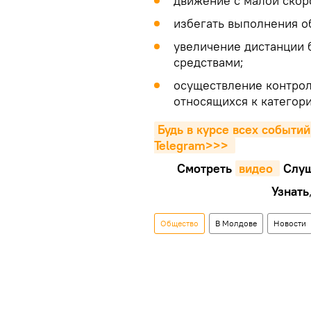
движение с малой скор
избегать выполнения о
увеличение дистанции
средствами;
осуществление контрол
относящихся к категор
Будь в курсе всех событий
Telegram>>>
Смотреть
видео 
Cлуш
Узнать
Общество
В Молдове
Новости