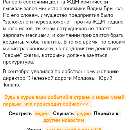
Ранее о состоянии дел на ЖДМ критически
высказывался министр экономики Вадим Брынзан.
По его словам, имущество предприятия было
"заложено и перезаложено", против ЖДМ подано
много исков, тысячам сотрудников не платят
зарплату месяцами, и компании приходится брать
кредиты, чтобы платить. В то же время, по словам
министра экономики, на предприятии действуют
"серые" схемы, которыми должна заняться
прокуратура.
В сентябре уволился по собственному желанию
директор "Железной дороги Молдовы" Юрий
Топалэ.
Будь в курсе всех событий в стране и мире: узнай 
первым, что происходит сейчаc>>>
Смотреть
видео 
Cлушать
 радио
Перейти к
другим новостям
Узнать
,
что мы сообщаем в OK