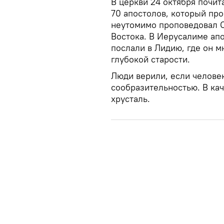
В церкви 24 октября почит
70 апостолов, который пр
неутомимо проповедовал С
Востока. В Иерусалиме ап
послали в Лидию, где он м
глубокой старости.
Люди верили, если человек
сообразительностью. В кач
хрусталь.