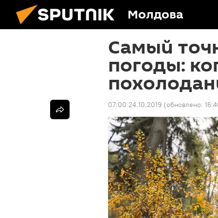
Молдова
Самый точ
погоды: ко
похолодан
07:00 24.10.2019
(обновлено:
16: