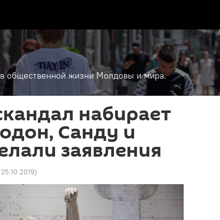
т в общественной жизни Молдовы и мира.
скандал набирает
одон, Санду и
елали заявления
 25.10.2019
)