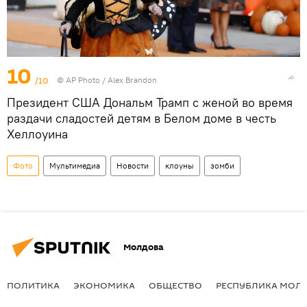
10
/10
© AP Photo / Alex Brandon
Президент США Дональм Трамп с женой во время
раздачи сладостей детям в Белом доме в честь
Хеллоуина
Фото
Мультимедиа
Новости
клоуны
зомби
Молдова
ПОЛИТИКА
ЭКОНОМИКА
ОБЩЕСТВО
РЕСПУБЛИКА МОЛ