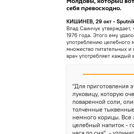
Молдовы, который вот
себя превосходно.
КИШИНЕВ, 29 окт - Sputnik
Влад Саинчук утверждает, 
1976 года. Этого ему удал
употреблению целебного м
множество питательных и 
врач употребляет каждый в
"Для приготовления э
луковицу, которую оч
поваренной соли, оли
толченные тыквенные
немного корицы. Все 
целебный напиток - го
часа до сна", - уточн