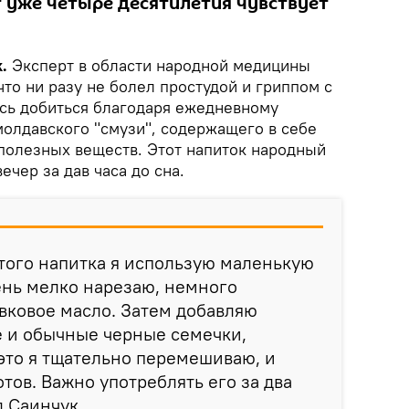
 уже четыре десятилетия чувствует
.
Эксперт в области народной медицины
что ни разу не болел простудой и гриппом с
ось добиться благодаря ежедневному
олдавского "смузи", содержащего в себе
полезных веществ. Этот напиток народный
ечер за дав часа до сна.
того напитка я использую маленькую
ень мелко нарезаю, немного
вковое масло. Затем добавляю
 и обычные черные семечки,
это я тщательно перемешиваю, и
тов. Важно употреблять его за два
ил Саинчук.