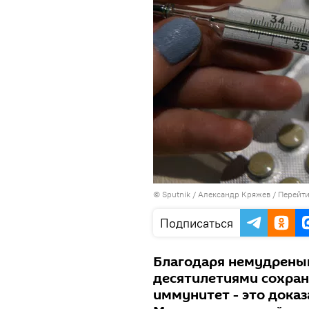
© Sputnik / Александр Кряжев
/
Перейти
Подписаться
Благодаря немудрены
десятилетиями сохран
иммунитет - это дока