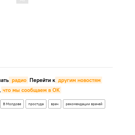
ать
 радио
Перейти к
 другим новостям
,
что мы сообщаем в OK
В Молдове
простуда
врач
рекомендации врачей