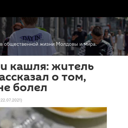
т в общественной жизни Молдовы и мира.
 и кашля: житель
ссказал о том,
 не болел
6 22.07.2021
)