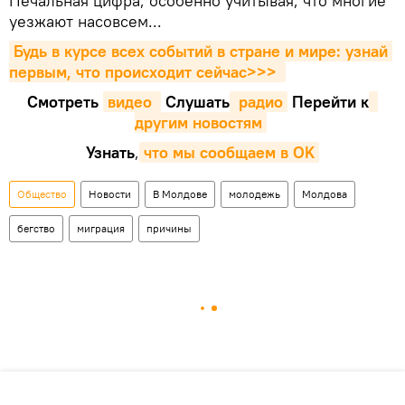
Печальная цифра, особенно учитывая, что многие
уезжают насовсем...
Будь в курсе всех событий в стране и мире: узнай 
первым, что происходит сейчаc>>>
Смотреть
видео 
Cлушать
 радио
Перейти к
другим новостям
Узнать
,
что мы сообщаем в OK
Общество
Новости
В Молдове
молодежь
Молдова
бегство
миграция
причины