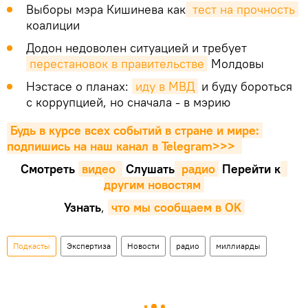
Выборы мэра Кишинева как
 тест на прочность
коалиции
Додон недоволен ситуацией и требует
перестановок в правительстве
Молдовы
Нэстасе о планах:
иду в МВД
и буду бороться
с коррупцией, но сначала - в мэрию
Будь в курсе всех событий в стране и мире: 
подпишись на наш канал в Telegram>>>
Смотреть
видео 
Cлушать
 радио
Перейти к
другим новостям
Узнать
,
что мы сообщаем в OK
Подкасты
Экспертиза
Новости
радио
миллиарды