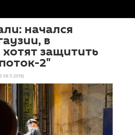
али: начался
гаузии, в
 хотят защитить
поток-2"
6 08.11.2019
)