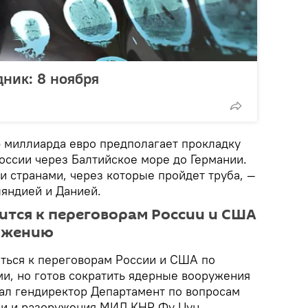
дник: 8 ноября
5 миллиарда евро предполагает прокладку
оссии через Балтийское море до Германии.
и странами, через которые пройдет труба, —
ляндией и Данией.
ится к переговорам России и США
ужению
яться к переговорам России и США по
и, но готов сократить ядерные вооружения
зал гендиректор Департамент по вопросам
ми и разоружения МИД КНР Фу Цун.