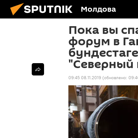
Молдова
Пока вы сп
форум в Га
бундестаге
"Северный 
09:45 08.11.2019
(обновлено:
09:4