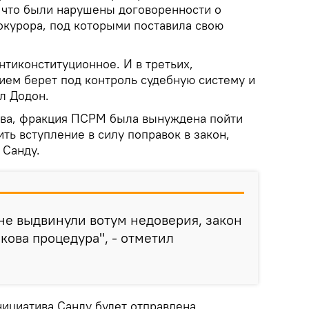
, что были нарушены договоренности о
окурора, под которыми поставила свою
нтиконституционное. И в третьих,
ием берет под контроль судебную систему и
л Додон.
тва, фракция ПСРМ была вынуждена пойти
ить вступление в силу поправок в закон,
 Санду.
не выдвинули вотум недоверия, закон
акова процедура", - отметил
нициатива Санду будет отправлена