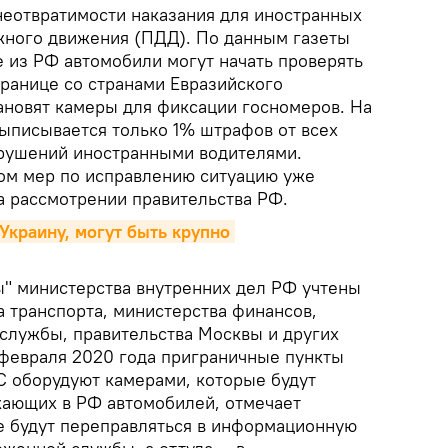
 неотвратимости наказания для иностранных
жного движения (ПДД). По данным газеты
е из РФ автомобили могут начать проверять
границе со странами Евразийского
ановят камеры для фиксации госномеров. На
ыписывается только 1% штрафов от всех
рушений иностранными водителями.
ком мер по исправлению ситуацию уже
а рассмотрении правительства РФ.
Украину, могут быть крупно 
ы" министерства внутренних дел РФ учтены
 транспорта, министерства финансов,
лужбы, правительства Москвы и других
 февраля 2020 года приграничные пункты
С оборудуют камерами, которые будут
ающих в РФ автомобилей, отмечает
е будут переправляться в информационную