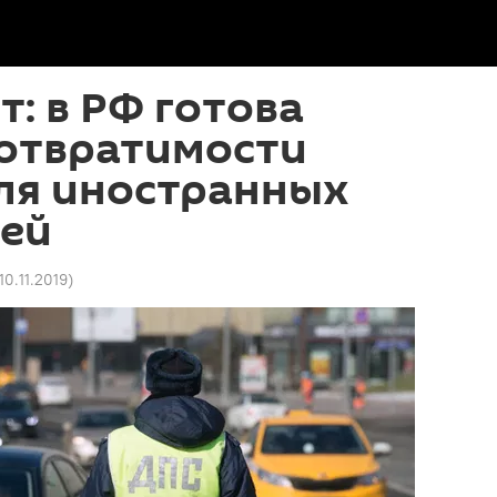
т: в РФ готова
еотвратимости
ля иностранных
ей
10.11.2019
)