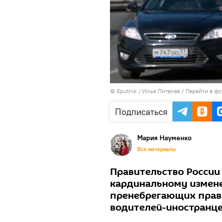
© Sputnik / Илья Питалев
/
Перейти в фо
Подписаться
Мария Науменко
Все материалы
Правительство России
кардинальному измене
пренебрегающих прав
водителей-иностранце