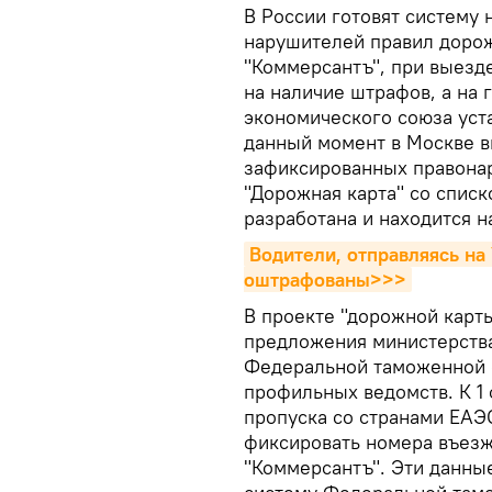
В России готовят систему
нарушителей правил доро
"Коммерсантъ", при выезд
на наличие штрафов, а на 
экономического союза уст
данный момент в Москве в
зафиксированных правона
"Дорожная карта" со спис
разработана и находится н
Водители, отправляясь на 
оштрафованы>>>
В проекте "дорожной карт
предложения министерства
Федеральной таможенной с
профильных ведомств. К 1
пропуска со странами ЕАЭ
фиксировать номера въезж
"Коммерсантъ". Эти данны