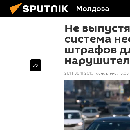
Молдова
Не выпустя
система н
штрафов д
нарушител
21:14 08.11.2019
(обновлено:
15:38 