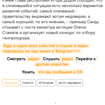
Ранее глава республики Игорь Додон сообщил, что
в сложившейся ситуации есть несколько вариантов
развития событий: самый плачевный -
правительству выражают вотум недоверия, а
самый хороший, по его мнению, - премьер Санду
отзывает с поста министра юстиции Олесю
Стамате и организует новый конкурс по отбору
генпрокурора.
Будь в курсе всех событий в стране и мире: 
подпишись на наш канал в Telegram>>>
Смотреть
видео 
Cлушать
 радио
Перейти к
другим новостям
Узнать
,
что мы сообщаем в OK
Политика
Новости
В Молдове
вотум недоверия