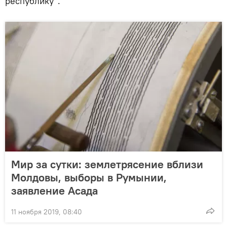
республику".
Мир за сутки: землетрясение вблизи
Молдовы, выборы в Румынии,
заявление Асада
11 ноября 2019, 08:40