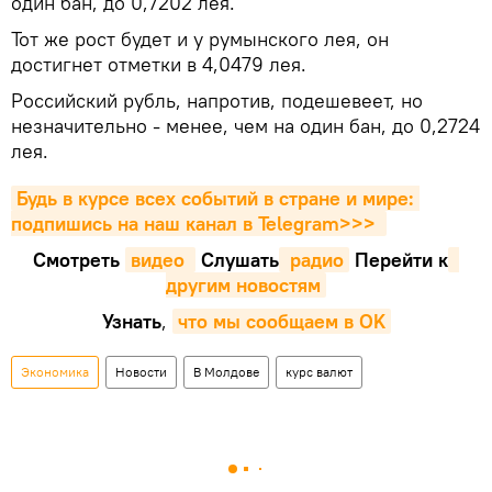
один бан, до 0,7202 лея.
Тот же рост будет и у румынского лея, он
достигнет отметки в 4,0479 лея.
Российский рубль, напротив, подешевеет, но
незначительно - менее, чем на один бан, до 0,2724
лея.
Будь в курсе всех событий в стране и мире: 
подпишись на наш канал в Telegram>>>
Смотреть
видео 
Cлушать
 радио
Перейти к
другим новостям
Узнать
,
что мы сообщаем в OK
Экономика
Новости
В Молдове
курс валют