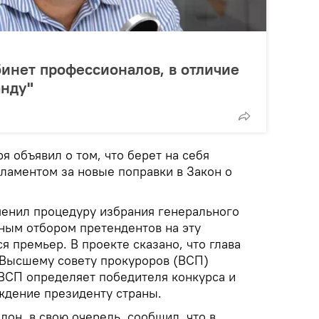
бинет профессионалов, в отличие
анду"
я объявил о том, что берет на себя
рламентом за новые поправки в Закон о
менил процедуру избрания генерального
ным отбором претендентов на эту
я премьер. В проекте сказано, что глава
 Высшему совету прокуроров (ВСП)
а ВСП определяет победителя конкурса и
рждение президенту страны.
дон, в свою очередь, сообщил, что в