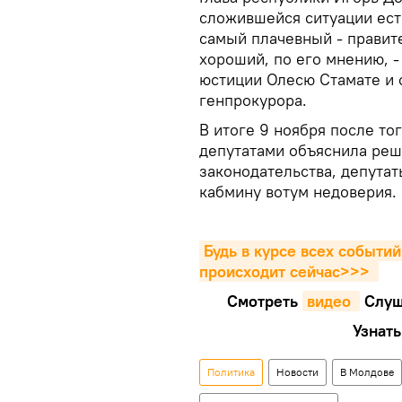
сложившейся ситуации ест
самый плачевный - правит
хороший, по его мнению, -
юстиции Олесю Стамате и 
генпрокурора.
В итоге 9 ноября после то
депутатами объяснила реш
законодательства, депута
кабмину вотум недоверия.
Будь в курсе всех событий
происходит сейчаc>>>
Смотреть
видео 
Cлуш
Узнать
Политика
Новости
В Молдове