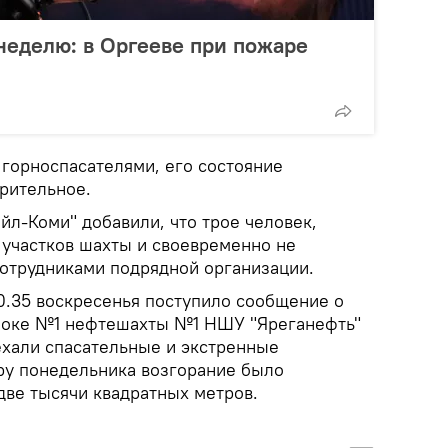
 неделю: в Оргееве при пожаре
 горноспасателями, его состояние
орительное.
йл-Коми" добавили, что трое человек,
 участков шахты и своевременно не
сотрудниками подрядной организации.
20.35 воскресенья поступило сообщение о
локе №1 нефтешахты №1 НШУ "Яреганефть"
ехали спасательные и экстренные
ру понедельника возгорание было
две тысячи квадратных метров.