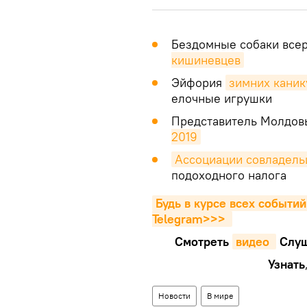
Бездомные собаки все
кишиневцев
Эйфория
зимних каник
елочные игрушки
Представитель Молдовы
2019
Ассоциации совладель
подоходного налога
Будь в курсе всех событий
Telegram>>>
Смотреть
видео 
Cлуш
Узнать
Новости
В мире