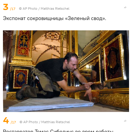
3
/17
© AP Photo / Matthias Rietschel
Экспонат сокровищницы «Зеленый свод».
4
/17
© AP Photo / Matthias Rietschel
Реставратор Томас Сибелиус во врем работы.