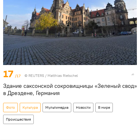
17
/17
©
REUTERS
/ Matthias Rietschel
Здание саксонской сокровищницы «Зеленый свод»
в Дрездене, Германия
Фото
Культура
Мультимедиа
Новости
В мире
Происшествия