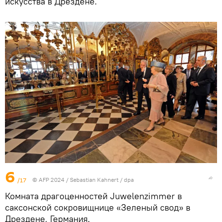
искусства в Дрездене.
6
/17
© AFP 2024 / Sebastian Kahnert / dpa
Комната драгоценностей Juwelenzimmer в
саксонской сокровищнице «Зеленый свод» в
Дрездене, Германия.