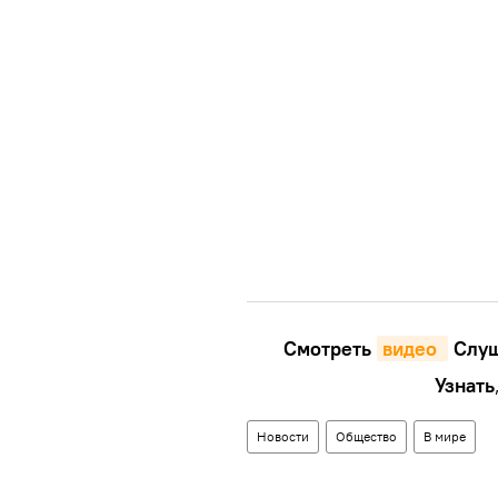
Смотреть
видео 
Cлуш
Узнать
Новости
Общество
В мире