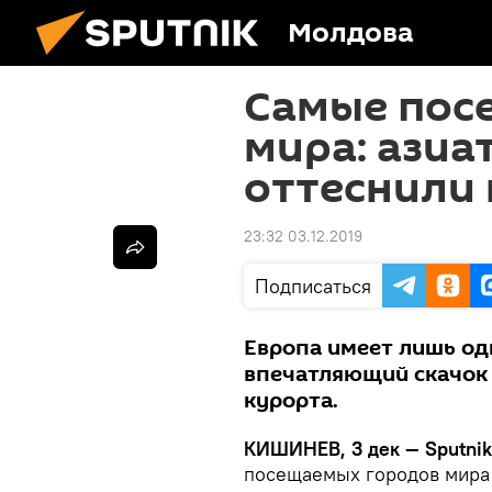
Молдова
Самые пос
мира: азиа
оттеснили
23:32 03.12.2019
Подписаться
Европа имеет лишь одн
впечатляющий скачок 
курорта.
КИШИНЕВ, 3 дек — Sputnik
посещаемых городов мира 